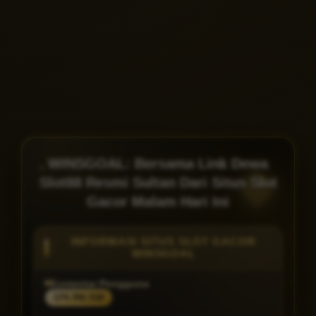
WINSGOAL: Bersama Link Dewa
Slot88 Resmi Sultan Dari Situs Slot
Gacor Malam Hari Ini
INFORMASI SITUS SLOT GACOR
WINSGOAL
Komentar Pengguna
174.392.518