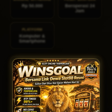
Rp 50.000
Beroperasi 24
Jam
PLATFORM
Komputer &
Smartphone
WINSGOAL merupakan platform sultan situs
slot gacor malam ini terhitung gampang
menang terbaru serta bonus pembukaan
akun di link dewa slot88 resmi. Selaku
bandar judi online versi terkini, WINSGOAL
berusaha memberikan hasil memuaskan.
Sebagai pelengkap, tanpa harus bimbang