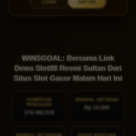
LOGIN
DAFTAR
Layer Popup Close
WINSGOAL: Bersama Link
Dewa Slot88 Resmi Sultan Dari
Situs Slot Gacor Malam Hari Ini
KOMENTAR
MINIMAL SETORAN
PENGGUNA
Rp 10.000
174.392.518
MINIMAL WITHDRAW
PUSAT BANTUAN