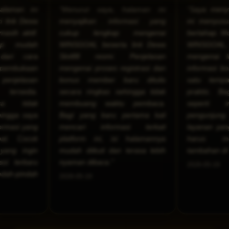
an ini
"Menurut saya, halaman ini
"Saya menyukai
nk Dewa
menyajikan informasi yang
ini menyusun in
 aktif.
cukup lengkap mengenai
bertahap. Mulai d
mudah
WINSGOAL beserta link Dewa
WINSGOAL, 
i cara
Slot88 resmi. Penjelasan
mengenai link 
bukaan
mengenai proses registrasi dan
informasi bonus 
lasan
bonus member baru ditulis
satu tempat se
edia.
secara ringkas sehingga tidak
praktis. Bagi 
tidak
membuang waktu pembaca.
seperti ini 
a saya
Bagi yang baru pertama kali
pengunjung un
i yang
mencari informasi terkait
layanan yang di
 Cocok
platform ini, isi halamannya
harus mencar
 ingin
mudah diikuti dan terasa lebih
tambahan di tempa
erbaru
nyaman dibaca."
2026-05-19
pindah
2026-05-19